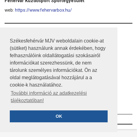
Fehérvár Küzdősport Sportegyesület
web:
https://www.fehervarbox.hu/
RSS
Székesfehérvár MJV weboldalain cookie-at
A HONLAP 2017.03.31-I ÁLLAPOTA
(sütiket) használunk annak érdekében, hogy
felhasználóink oldallátogatási szokásairól
JOGI NYILATKOZAT
információkat szerezhessünk, de nem
IMPRESSZUM
tárolunk személyes információkat. Ön az
oldal meglátogatásával hozzájárul a a
MÉDIAAJÁNLAT
cookie-k használatához.
KÖZÉRDEKŰ ADATOK
További információ az adatkezelési
tájékoztatóban!
ADATVÉDELEM
OK
©2023 SZÉKESFEHÉRVÁR MEGYEI JOGÚ VÁROS