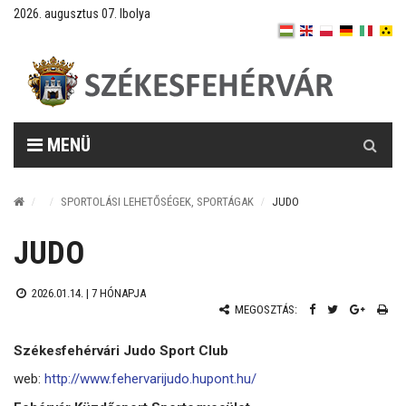
2026. augusztus 07. Ibolya
Keresés
MENÜ
SPORTOLÁSI LEHETŐSÉGEK, SPORTÁGAK
JUDO
JUDO
2026.01.14. |
7 HÓNAPJA
MEGOSZTÁS:
Székesfehérvári Judo Sport Club
web:
http://www.fehervarijudo.hupont.hu/