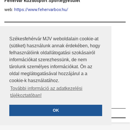
Fehérvár Küzdősport Sportegyesület
web:
https://www.fehervarbox.hu/
RSS
Székesfehérvár MJV weboldalain cookie-at
A HONLAP 2017.03.31-I ÁLLAPOTA
(sütiket) használunk annak érdekében, hogy
felhasználóink oldallátogatási szokásairól
JOGI NYILATKOZAT
információkat szerezhessünk, de nem
IMPRESSZUM
tárolunk személyes információkat. Ön az
oldal meglátogatásával hozzájárul a a
MÉDIAAJÁNLAT
cookie-k használatához.
KÖZÉRDEKŰ ADATOK
További információ az adatkezelési
tájékoztatóban!
ADATVÉDELEM
OK
©2023 SZÉKESFEHÉRVÁR MEGYEI JOGÚ VÁROS