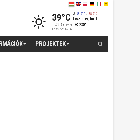
39°C
38.9°C
/
38.9°C
Tiszta égbolt
2.57
238°
km/h
Frissítve: 14:56
Keresés
ORMÁCIÓK
PROJEKTEK