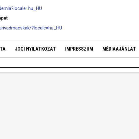
ademia?locale=hu_HU
apat
arivadmacskak/?locale=hu_HU
OTA
JOGI NYILATKOZAT
IMPRESSZUM
MÉDIAAJÁNLAT