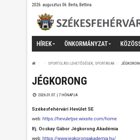
2026. augusztus 06. Berta, Bettina
HÍREK
ÖNKORMÁNYZAT
KÖZÖS
SPORTOLÁSI LEHETŐSÉGEK, SPORTÁGAK
JÉGKORON
JÉGKORONG
2026.01.07. |
7 HÓNAPJA
Székesfehérvári Hevület SE
web:
https://hevuletjse.wixsite.com/home
Ifj. Ocskay Gábor Jégkorong Akadémia
web:
https://www.jegkorongakademia.hu/