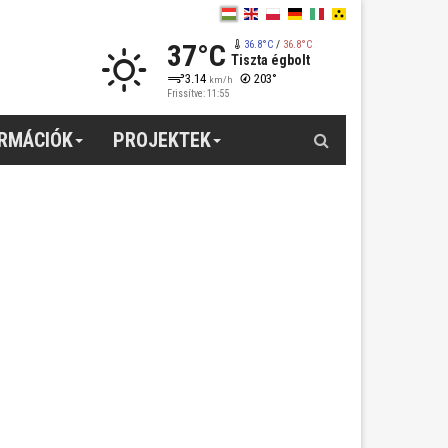
37°C
36.8°C
/
36.8°C
Tiszta égbolt
3.14
203°
km/h
Frissítve: 11:55
Keresés
ORMÁCIÓK
PROJEKTEK