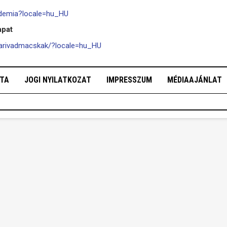
ademia?locale=hu_HU
apat
arivadmacskak/?locale=hu_HU
OTA
JOGI NYILATKOZAT
IMPRESSZUM
MÉDIAAJÁNLAT