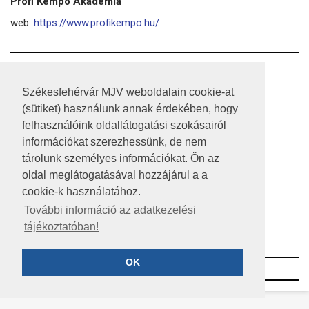
Profi Kempo Akadémia
web:
https://www.profikempo.hu/
RSS
Székesfehérvár MJV weboldalain cookie-at
A HONLAP 2017.03.31-I ÁLLAPOTA
(sütiket) használunk annak érdekében, hogy
felhasználóink oldallátogatási szokásairól
JOGI NYILATKOZAT
információkat szerezhessünk, de nem
IMPRESSZUM
tárolunk személyes információkat. Ön az
oldal meglátogatásával hozzájárul a a
MÉDIAAJÁNLAT
cookie-k használatához.
KÖZÉRDEKŰ ADATOK
További információ az adatkezelési
tájékoztatóban!
ADATVÉDELEM
OK
©2023 SZÉKESFEHÉRVÁR MEGYEI JOGÚ VÁROS