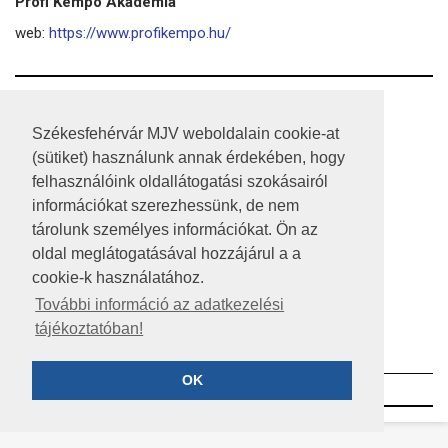
Profi Kempo Akadémia
web:
https://www.profikempo.hu/
RSS
Székesfehérvár MJV weboldalain cookie-at
A HONLAP 2017.03.31-I ÁLLAPOTA
(sütiket) használunk annak érdekében, hogy
felhasználóink oldallátogatási szokásairól
JOGI NYILATKOZAT
információkat szerezhessünk, de nem
IMPRESSZUM
tárolunk személyes információkat. Ön az
oldal meglátogatásával hozzájárul a a
MÉDIAAJÁNLAT
cookie-k használatához.
KÖZÉRDEKŰ ADATOK
További információ az adatkezelési
tájékoztatóban!
ADATVÉDELEM
OK
©2023 SZÉKESFEHÉRVÁR MEGYEI JOGÚ VÁROS