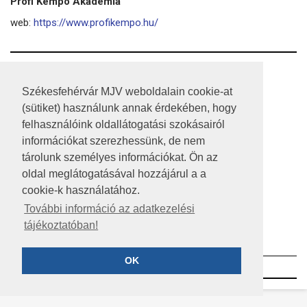
Profi Kempo Akadémia
web:
https://www.profikempo.hu/
RSS
Székesfehérvár MJV weboldalain cookie-at
A HONLAP 2017.03.31-I ÁLLAPOTA
(sütiket) használunk annak érdekében, hogy
felhasználóink oldallátogatási szokásairól
JOGI NYILATKOZAT
információkat szerezhessünk, de nem
IMPRESSZUM
tárolunk személyes információkat. Ön az
oldal meglátogatásával hozzájárul a a
MÉDIAAJÁNLAT
cookie-k használatához.
KÖZÉRDEKŰ ADATOK
További információ az adatkezelési
tájékoztatóban!
ADATVÉDELEM
OK
©2023 SZÉKESFEHÉRVÁR MEGYEI JOGÚ VÁROS