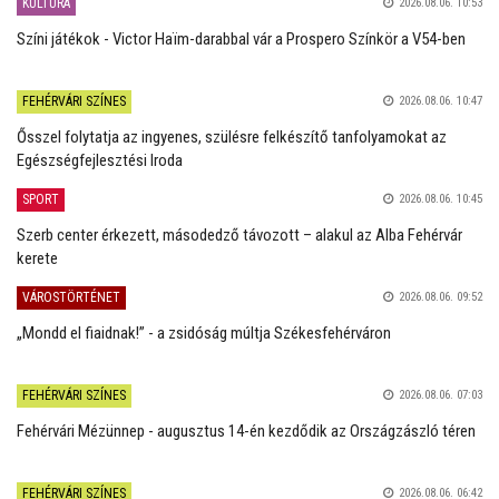
KULTÚRA
2026.08.06. 10:53
Színi játékok - Victor Haïm-darabbal vár a Prospero Színkör a V54-ben
FEHÉRVÁRI SZÍNES
2026.08.06. 10:47
Ősszel folytatja az ingyenes, szülésre felkészítő tanfolyamokat az
Egészségfejlesztési Iroda
SPORT
2026.08.06. 10:45
Szerb center érkezett, másodedző távozott – alakul az Alba Fehérvár
kerete
VÁROSTÖRTÉNET
2026.08.06. 09:52
„Mondd el fiaidnak!” - a zsidóság múltja Székesfehérváron
FEHÉRVÁRI SZÍNES
2026.08.06. 07:03
Fehérvári Mézünnep - augusztus 14-én kezdődik az Országzászló téren
FEHÉRVÁRI SZÍNES
2026.08.06. 06:42