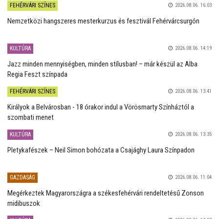
FEHÉRVÁRI SZÍNES
2026.08.06. 16:03
Nemzetközi hangszeres mesterkurzus és fesztivál Fehérvárcsurgón
KULTÚRA
2026.08.06. 14:19
Jazz minden mennyiségben, minden stílusban! – már készül az Alba
Regia Feszt színpada
FEHÉRVÁRI SZÍNES
2026.08.06. 13:41
Királyok a Belvárosban - 18 órakor indul a Vörösmarty Színháztól a
szombati menet
KULTÚRA
2026.08.06. 13:35
Pletykafészek – Neil Simon bohózata a Csajághy Laura Színpadon
GAZDASÁG
2026.08.06. 11:04
Megérkeztek Magyarországra a székesfehérvári rendeltetésű Zonson
midibuszok