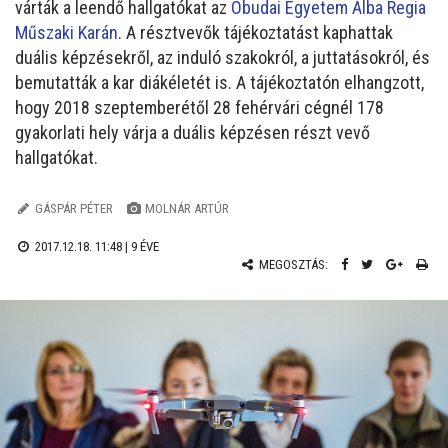
várták a leendő hallgatókat az
Óbudai Egyetem Alba Regia
Műszaki Karán
. A résztvevők tájékoztatást kaphattak
duális képzésekről, az induló szakokról, a juttatásokról, és
bemutatták a kar diákéletét is. A tájékoztatón elhangzott,
hogy 2018 szeptemberétől 28 fehérvári cégnél 178
gyakorlati hely várja a duális képzésen részt vevő
hallgatókat.
GÁSPÁR PÉTER
MOLNÁR ARTÚR
2017.12.18. 11:48 |
9 ÉVE
MEGOSZTÁS: