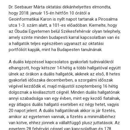
Dr. Seebauer Márta oktatási dékánhelyettes elmondta,
hogy 2018. január 15-én hétfőn 10 órától a
Geoinformatikai Karon is nyílt napot tartanak a Pirosalma
utca 1-3. szám alatt, a 101-es előadóban. Kiemelte, hogy
az Óbudai Egyetemen belül Székesfehérvár olyan telephely,
amely szinte minden budapesti karral kapcsolatban van és
a hallgatók teljes egészében ugyanazt az oktatási
portfóliót kapják, mint ha Budapesten tanulnának.
A duális képzéssel kapcsolatos gyakorlati tudnivalókról
elhangzott, hogy kétszer 14 hétig a többi hallgatóval együtt
ülnek az órákon a duális hallgatók, akiknek az első, 8 hetes
gyakorlati időszaka decemberben, a szorgalmi időszak
végével kezdődik el, majd májustól szeptemberig 16 hétig
dolgoznak a kiválasztott cégnél. Minden duális hallgatónak
annyi szabadsága van egy évben, mint egy kezdő fiatalnak,
egy átlagos duális hallgató esetében ez négy hetet, vagyis
20 napot jelent. A duális hallgatóknak akkor is jár fizetés,
amikor az egyetemen vannak, a fizetés a minimálbérhez
van kötve, ehhez jönnek a vállaltfüggő plusz juttatások. Az
egyetem 28 fehérvári céggel van kapcsolatban és 178