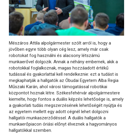
Mészáros Attila alpolgármester szólt arról is, hogy a
jövőben egyre több olyan cég lesz, amely már csak
robotokat fog használni és alacsony létszámú
munkaerővel dolgozik. Annak a néhány embernek, akik a
robotokkal foglalkoznak, magas hozzáadott értékű
tudással és gyakorlattal kell rendelkeznie: ezt a tudást is
megkaphatják a hallgatók az Óbudai Egyetem Alba Regia
Műszaki Karán, ahol városi támogatással robotikai
központot hoznak létre. Székesfehérvár alpolgármestere
kiemelte, hogy fontos a duális képzés lehetősége is, amely
a gyakorlati tudás megszerzésének lehetőségét nyújtja és
az egyetem mellett egy adott cégnél lehet dolgozni
hallgatói munkaszerződéssel. A duális hallgatók a
munkaerőpiacon óriási előnyt élveznek a hagyományos
hallgatókkal szemben.