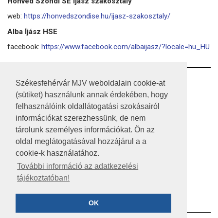
Honvéd Szondi SE Íjász szakosztály
web:
https://honvedszondise.hu/ijasz-szakosztaly/
Alba Íjász HSE
facebook:
https://www.facebook.com/albaijasz/?locale=hu_HU
RSS
Székesfehérvár MJV weboldalain cookie-at
(sütiket) használunk annak érdekében, hogy
A HONLAP 2017.03.31-I ÁLLAPOTA
felhasználóink oldallátogatási szokásairól
információkat szerezhessünk, de nem
JOGI NYILATKOZAT
tárolunk személyes információkat. Ön az
IMPRESSZUM
oldal meglátogatásával hozzájárul a a
cookie-k használatához.
MÉDIAAJÁNLAT
További információ az adatkezelési
tájékoztatóban!
KÖZÉRDEKŰ ADATOK
ADATVÉDELEM
OK