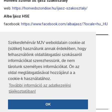
Honvéd Szondi SE Íjász szakosztály
web:
https://honvedszondise.hu/ijasz-szakosztaly/
Alba Íjász HSE
facebook:
https://www.facebook.com/albaijasz/?locale=hu_HU
RSS
Székesfehérvár MJV weboldalain cookie-at
(sütiket) használunk annak érdekében, hogy
A HONLAP 2017.03.31-I ÁLLAPOTA
felhasználóink oldallátogatási szokásairól
információkat szerezhessünk, de nem
JOGI NYILATKOZAT
tárolunk személyes információkat. Ön az
IMPRESSZUM
oldal meglátogatásával hozzájárul a a
cookie-k használatához.
MÉDIAAJÁNLAT
További információ az adatkezelési
tájékoztatóban!
KÖZÉRDEKŰ ADATOK
ADATVÉDELEM
OK