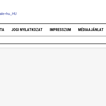
cale=hu_HU
OTA
JOGI NYILATKOZAT
IMPRESSZUM
MÉDIAAJÁNLAT