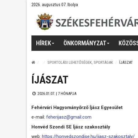
2026. augusztus 07. Ibolya
HÍREK
ÖNKORMÁNYZAT
KÖZÖS
SPORTOLÁSI LEHETŐSÉGEK, SPORTÁGAK
ÍJÁSZAT
ÍJÁSZAT
2026.01.07. |
7 HÓNAPJA
Fehérvári Hagyományőrző Íjász Egyesület
e-mail:
feherijasz@gmail.com
Honvéd Szondi SE Íjász szakosztály
web:
https://honvedszondise.hu/ijasz-szakosztaly/