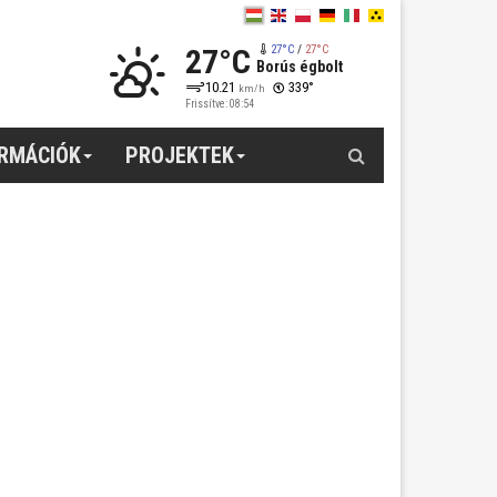
27°C
27°C
/
27°C
Borús égbolt
10.21
339°
km/h
Frissítve: 08:54
Keresés
ORMÁCIÓK
PROJEKTEK