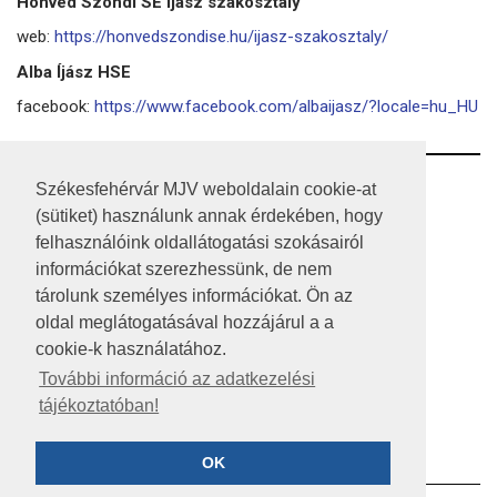
Honvéd Szondi SE Íjász szakosztály
web:
https://honvedszondise.hu/ijasz-szakosztaly/
Alba Íjász HSE
facebook:
https://www.facebook.com/albaijasz/?locale=hu_HU
RSS
Székesfehérvár MJV weboldalain cookie-at
(sütiket) használunk annak érdekében, hogy
A HONLAP 2017.03.31-I ÁLLAPOTA
felhasználóink oldallátogatási szokásairól
információkat szerezhessünk, de nem
JOGI NYILATKOZAT
tárolunk személyes információkat. Ön az
IMPRESSZUM
oldal meglátogatásával hozzájárul a a
cookie-k használatához.
MÉDIAAJÁNLAT
További információ az adatkezelési
tájékoztatóban!
KÖZÉRDEKŰ ADATOK
ADATVÉDELEM
OK