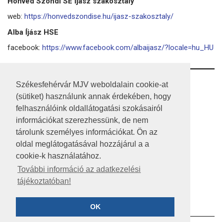
Honvéd Szondi SE Íjász szakosztály
web:
https://honvedszondise.hu/ijasz-szakosztaly/
Alba Íjász HSE
facebook:
https://www.facebook.com/albaijasz/?locale=hu_HU
RSS
Székesfehérvár MJV weboldalain cookie-at
(sütiket) használunk annak érdekében, hogy
A HONLAP 2017.03.31-I ÁLLAPOTA
felhasználóink oldallátogatási szokásairól
információkat szerezhessünk, de nem
JOGI NYILATKOZAT
tárolunk személyes információkat. Ön az
IMPRESSZUM
oldal meglátogatásával hozzájárul a a
cookie-k használatához.
MÉDIAAJÁNLAT
További információ az adatkezelési
tájékoztatóban!
KÖZÉRDEKŰ ADATOK
ADATVÉDELEM
OK