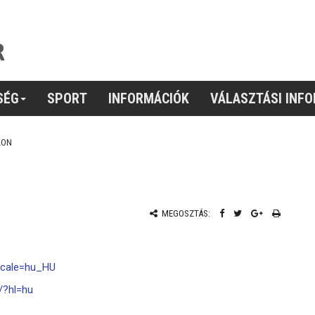
SÉG
SPORT
INFORMÁCIÓK
VÁLASZTÁSI INF
LON
MEGOSZTÁS:
ocale=hu_HU
/?hl=hu