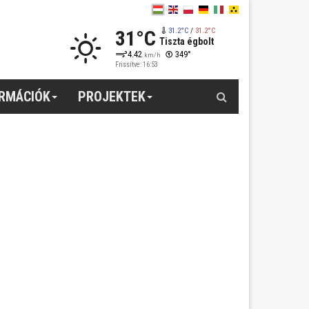
31°C
31.2°C
/
31.2°C
Tiszta égbolt
4.42
349°
km/h
Frissítve: 16:53
Keresés
ORMÁCIÓK
PROJEKTEK