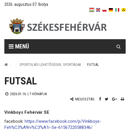
2026. augusztus 07. Ibolya
Keresés
MENÜ
SPORTOLÁSI LEHETŐSÉGEK, SPORTÁGAK
FUTSAL
FUTSAL
2026.01.16. |
7 HÓNAPJA
MEGOSZTÁS:
Vinkboys Fehérvár SE
facebook:
https://www.facebook.com/p/Vinkboys-
Feh%C3%A9rv%C3%A1r-Se-61567220588346/