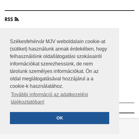
RSS
A HONLAP 2017.03.31-I ÁLLAPOTA
Székesfehérvár MJV weboldalain cookie-at
JOGI NYILATKOZAT
(sütiket) használunk annak érdekében, hogy
felhasználóink oldallátogatási szokásairól
IMPRESSZUM
információkat szerezhessünk, de nem
MÉDIAAJÁNLAT
tárolunk személyes információkat. Ön az
oldal meglátogatásával hozzájárul a a
KÖZÉRDEKŰ ADATOK
cookie-k használatához.
ADATVÉDELEM
További információ az adatkezelési
tájékoztatóban!
©2023 SZÉKESFEHÉRVÁR MEGYEI JOGÚ VÁROS
OK