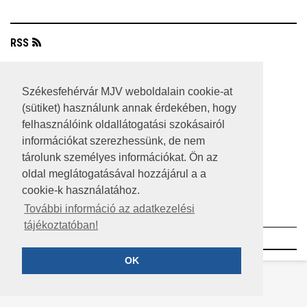
RSS
A HONLAP 2017.03.31-I ÁLLAPOTA
Székesfehérvár MJV weboldalain cookie-at
JOGI NYILATKOZAT
(sütiket) használunk annak érdekében, hogy
felhasználóink oldallátogatási szokásairól
IMPRESSZUM
információkat szerezhessünk, de nem
MÉDIAAJÁNLAT
tárolunk személyes információkat. Ön az
oldal meglátogatásával hozzájárul a a
KÖZÉRDEKŰ ADATOK
cookie-k használatához.
ADATVÉDELEM
További információ az adatkezelési
tájékoztatóban!
©2023 SZÉKESFEHÉRVÁR MEGYEI JOGÚ VÁROS
OK