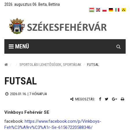
2026. augusztus 06. Berta, Bettina
Keresés
MENÜ
SPORTOLÁSI LEHETŐSÉGEK, SPORTÁGAK
FUTSAL
FUTSAL
2026.01.16. |
7 HÓNAPJA
MEGOSZTÁS:
Vinkboys Fehérvár SE
facebook:
https://www.facebook.com/p/Vinkboys-
Feh%C3%A9rv%C3%A1r-Se-61567220588346/