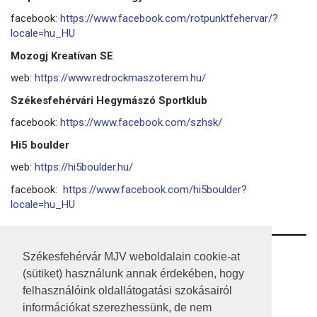
facebook:
https://www.facebook.com/rotpunktfehervar/?
locale=hu_HU
Mozogj Kreatívan SE
web:
https://www.redrockmaszoterem.hu/
Székesfehérvári Hegymászó Sportklub
facebook:
https://www.facebook.com/szhsk/
Hi5 boulder
web:
https://hi5boulder.hu/
facebook:
https://www.facebook.com/hi5boulder?
locale=hu_HU
RSS
Székesfehérvár MJV weboldalain cookie-at
(sütiket) használunk annak érdekében, hogy
A HONLAP 2017.03.31-I ÁLLAPOTA
felhasználóink oldallátogatási szokásairól
információkat szerezhessünk, de nem
JOGI NYILATKOZAT