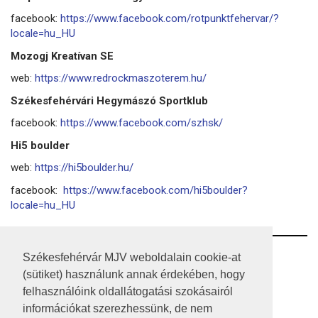
facebook:
https://www.facebook.com/rotpunktfehervar/?
locale=hu_HU
Mozogj Kreatívan SE
web:
https://www.redrockmaszoterem.hu/
Székesfehérvári Hegymászó Sportklub
facebook:
https://www.facebook.com/szhsk/
Hi5 boulder
web:
https://hi5boulder.hu/
facebook:
https://www.facebook.com/hi5boulder?
locale=hu_HU
RSS
Székesfehérvár MJV weboldalain cookie-at
(sütiket) használunk annak érdekében, hogy
A HONLAP 2017.03.31-I ÁLLAPOTA
felhasználóink oldallátogatási szokásairól
információkat szerezhessünk, de nem
JOGI NYILATKOZAT