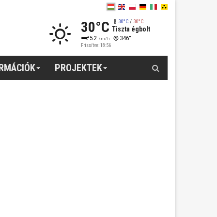
30°C
30°C
/
30°C
Tiszta égbolt
5.2
346°
km/h
Frissítve: 18:56
Keresés
ORMÁCIÓK
PROJEKTEK