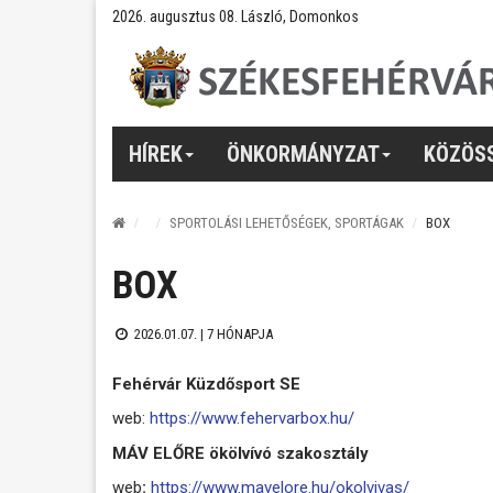
2026. augusztus 08. László, Domonkos
HÍREK
ÖNKORMÁNYZAT
KÖZÖS
SPORTOLÁSI LEHETŐSÉGEK, SPORTÁGAK
BOX
BOX
2026.01.07. |
7 HÓNAPJA
Fehérvár Küzdősport SE
web:
https://www.fehervarbox.hu/
MÁV ELŐRE ökölvívó szakosztály
web
:
https://www.mavelore.hu/okolvivas/