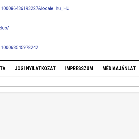
id=100086436193227&locale=hu_HU
lub/
d=100063545978242
OTA
JOGI NYILATKOZAT
IMPRESSZUM
MÉDIAAJÁNLAT