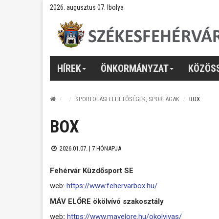
2026. augusztus 07. Ibolya
HÍREK
ÖNKORMÁNYZAT
KÖZÖS
SPORTOLÁSI LEHETŐSÉGEK, SPORTÁGAK
BOX
BOX
2026.01.07. |
7 HÓNAPJA
Fehérvár Küzdősport SE
web:
https://www.fehervarbox.hu/
MÁV ELŐRE ökölvívó szakosztály
web
:
https://www.mavelore.hu/okolvivas/