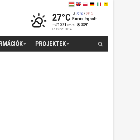
27°C
27°C
/
27°C
Borús égbolt
10.21
339°
km/h
Frissítve: 08:54
Keresés
ORMÁCIÓK
PROJEKTEK