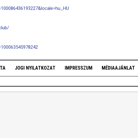
id=100086436193227&locale=hu_HU
lub/
d=100063545978242
OTA
JOGI NYILATKOZAT
IMPRESSZUM
MÉDIAAJÁNLAT