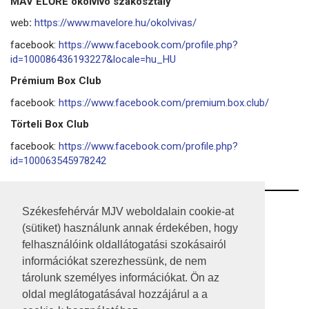
MÁV ELŐRE ökölvívó szakosztály
web
:
https://www.mavelore.hu/okolvivas/
facebook:
https://www.facebook.com/profile.php?
id=100086436193227&locale=hu_HU
Prémium Box Club
facebook:
https://www.facebook.com/premium.box.club/
Törteli Box Club
facebook:
https://www.facebook.com/profile.php?
id=100063545978242
RSS
Székesfehérvár MJV weboldalain cookie-at
(sütiket) használunk annak érdekében, hogy
A HONLAP 2017.03.31-I ÁLLAPOTA
felhasználóink oldallátogatási szokásairól
információkat szerezhessünk, de nem
JOGI NYILATKOZAT
tárolunk személyes információkat. Ön az
IMPRESSZUM
oldal meglátogatásával hozzájárul a a