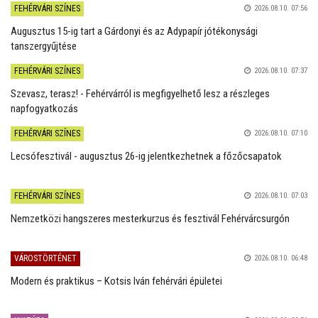
FEHÉRVÁRI SZÍNES
2026.08.10. 07:56
Augusztus 15-ig tart a Gárdonyi és az Adypapír jótékonysági
tanszergyűjtése
FEHÉRVÁRI SZÍNES
2026.08.10. 07:37
Szevasz, terasz! - Fehérvárról is megfigyelhető lesz a részleges
napfogyatkozás
FEHÉRVÁRI SZÍNES
2026.08.10. 07:10
Lecsófesztivál - augusztus 26-ig jelentkezhetnek a főzőcsapatok
FEHÉRVÁRI SZÍNES
2026.08.10. 07:03
Nemzetközi hangszeres mesterkurzus és fesztivál Fehérvárcsurgón
VÁROSTÖRTÉNET
2026.08.10. 06:48
Modern és praktikus – Kotsis Iván fehérvári épületei