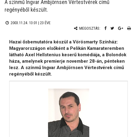
A színmű Ingvar Ambjörnsen Vértestvérek című
regényéből készült.
2003.11.24. 13:01 |
23 ÉVE
MEGOSZTÁS:
Hazai ősbemutatóra készül a Vörösmarty Színház:
Magyarországon elsőként a Pelikán Kamarateremben
látható Axel Hellstenius keserű komédiája, a Bolondok
háza, amelynek premierje november 28-án, pénteken
lesz. A színmű Ingvar Ambjörnsen Vértestvérek című
regényéből készült.