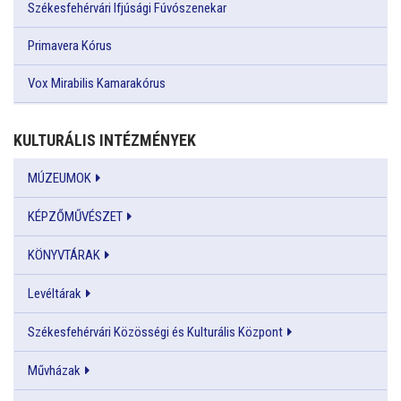
Székesfehérvári Ifjúsági Fúvószenekar
Primavera Kórus
Vox Mirabilis Kamarakórus
KULTURÁLIS INTÉZMÉNYEK
MÚZEUMOK
KÉPZŐMŰVÉSZET
KÖNYVTÁRAK
Levéltárak
Székesfehérvári Közösségi és Kulturális Központ
Művházak