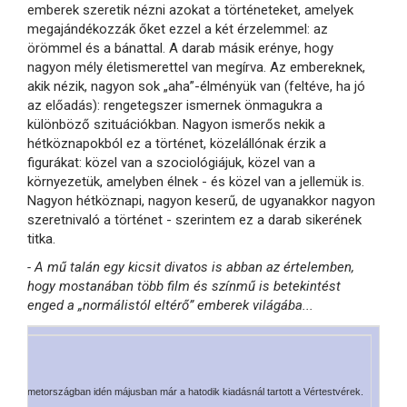
emberek szeretik nézni azokat a történeteket, amelyek
megajándékozzák őket ezzel a két érzelemmel: az
örömmel és a bánattal. A darab másik erénye, hogy
nagyon mély életismerettel van megírva. Az embereknek,
akik nézik, nagyon sok „aha”-élményük van (feltéve, ha jó
az előadás): rengetegszer ismernek önmagukra a
különböző szituációkban. Nagyon ismerős nekik a
hétköznapokból ez a történet, közelállónak érzik a
figurákat: közel van a szociológiájuk, közel van a
környezetük, amelyben élnek - és közel van a jellemük is.
Nagyon hétköznapi, nagyon keserű, de ugyanakkor nagyon
szeretnivaló a történet - szerintem ez a darab sikerének
titka.
- A mű talán egy kicsit divatos is abban az értelemben,
hogy mostanában több film és színmű is betekintést
enged a „normálistól eltérő” emberek világába...
ődés: Németországban idén májusban már a hatodik kiadásnál tartott a Vértestvérek.