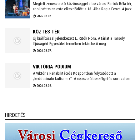
kiválóságai léptek színpadra.
Megtelt zeneszerető közönséggel a belvárosi Bartók Béla tér,
ahol pénteken este elkezdődött a 13. Alba Regia Feszt. A jazz
számos stílusát felvonultató zenei kavalkádot a Hang-Szín-Tér
2026.08.07.
Művészeti Iskola végzős diákjainak fellépése nyitotta. Itt és a
Szent István Király Múzeum Díszudvarán szombaton és
vasárnap este is ingyenes koncertek várják a fehérváriakat és
KÖZTES TÉR
minden kedves vendéget.
Új kiállítással jelentkezett L. Ritók Nóra. A tárlat a Tarsoly
Ifjúságért Egyesület termében tekinthető meg.
2026.08.07.
VIKTÓRIA PÓDIUM
A Viktória Rehabilitációs Központban folytatódott a
„keddcsináló kulturmix”. A népszerű beszélgetés sorozaton
ezúttal is kivételes vendégek tisztelték meg a Viktória Pódium
2026.08.06.
rendezvényét.
HIRDETÉS