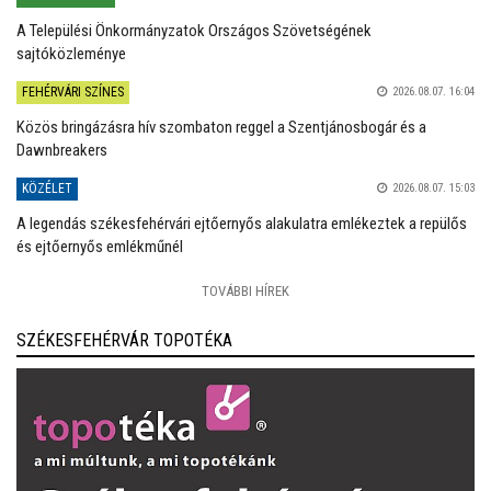
A Települési Önkormányzatok Országos Szövetségének
sajtóközleménye
FEHÉRVÁRI SZÍNES
2026.08.07. 16:04
Közös bringázásra hív szombaton reggel a Szentjánosbogár és a
Dawnbreakers
KÖZÉLET
2026.08.07. 15:03
A legendás székesfehérvári ejtőernyős alakulatra emlékeztek a repülős
és ejtőernyős emlékműnél
TOVÁBBI HÍREK
SZÉKESFEHÉRVÁR TOPOTÉKA