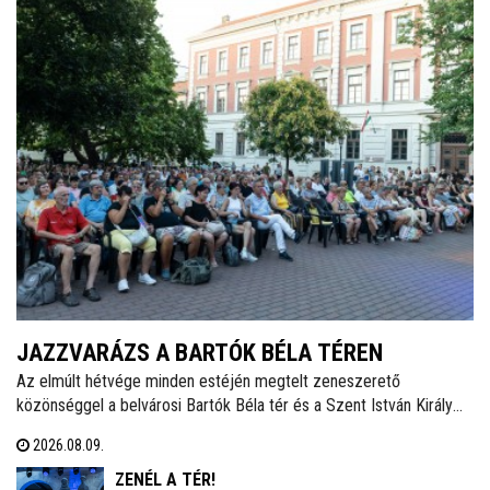
JAZZVARÁZS A BARTÓK BÉLA TÉREN
Az elmúlt hétvége minden estéjén megtelt zeneszerető
közönséggel a belvárosi Bartók Béla tér és a Szent István Király
Múzeum Díszudvara, ahol három napon keresztül a 13. Alba Regia
2026.08.09.
Feszt várta a közönséget. A péntektől vasárnapig tartó
programsorozaton a jazz, a funky, a szving, a blues és a világzene
ZENÉL A TÉR!