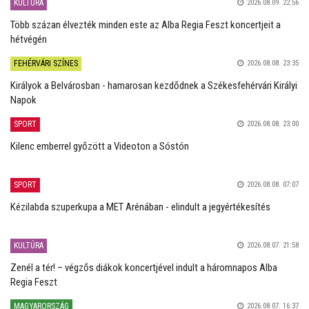
KULTÚRA
2026.08.09. 22:56
Több százan élvezték minden este az Alba Regia Feszt koncertjeit a
hétvégén
FEHÉRVÁRI SZÍNES
2026.08.08. 23:35
Királyok a Belvárosban - hamarosan kezdődnek a Székesfehérvári Királyi
Napok
SPORT
2026.08.08. 23:00
Kilenc emberrel győzött a Videoton a Sóstón
SPORT
2026.08.08. 07:07
Kézilabda szuperkupa a MET Arénában - elindult a jegyértékesítés
KULTÚRA
2026.08.07. 21:58
Zenél a tér! – végzős diákok koncertjével indult a háromnapos Alba
Regia Feszt
MAGYARORSZÁG
2026.08.07. 16:37