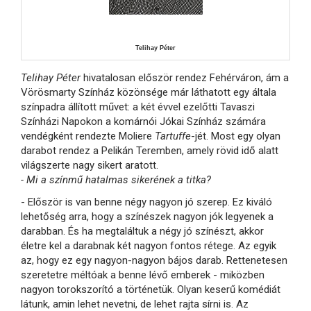
Telihay Péter
Telihay Péter
hivatalosan először rendez Fehérváron, ám a
Vörösmarty Színház közönsége már láthatott egy általa
színpadra állított művet: a két évvel ezelőtti Tavaszi
Színházi Napokon a komárnói Jókai Színház számára
vendégként rendezte Moliere
Tartuffe
-jét. Most egy olyan
darabot rendez a Pelikán Teremben, amely rövid idő alatt
világszerte nagy sikert aratott.
- Mi a színmű hatalmas sikerének a titka?
- Először is van benne négy nagyon jó szerep. Ez kiváló
lehetőség arra, hogy a színészek nagyon jók legyenek a
darabban. És ha megtaláltuk a négy jó színészt, akkor
életre kel a darabnak két nagyon fontos rétege. Az egyik
az, hogy ez egy nagyon-nagyon bájos darab. Rettenetesen
szeretetre méltóak a benne lévő emberek - miközben
nagyon torokszorító a történetük. Olyan keserű komédiát
látunk, amin lehet nevetni, de lehet rajta sírni is. Az