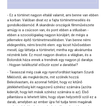
- Ez a történet nagyon eltalál valamit, ami benne van ebben
a korban. Valóban divat ez a fajta történetmesélés és
gondolkodásmód. A skandináv országok filmművészete
amúgy is a csúcson van, és pont ebben a stílusban -
ebben a szociológiailag nagyon körüljárt, de mégis a
jellemekre építő történetmesélésben. Van benne némi
elidegenítés, némi brechti elem: egy kicsit hűvősebben
mesél, úgy láttatja a történetet, mintha egy akváriumba
néznénk bele. Ez most nagyon divatos a világban, és a
Bolondok háza ennek a trendnek egy nagyon jó darabja.
- Hogyan találkoztál először ezzel a darabbal?
- Tavasszal még csak egy nyersfordítást kaptam Szurdi
Miklóstól, aki megkérdezte, mit szólnék hozzá.
Beleolvastam, és azonnal feltűnt, hogy ez kitűnő
játéklehetőség két nagyszerű színész számára (azóta
kiderült, hogy két másik színész számára is az). Első
pillantásra is lehetett látni, hogy olyan helyzetről szól ez a
darab, amelyben az ember újra fel tudja tenni magának