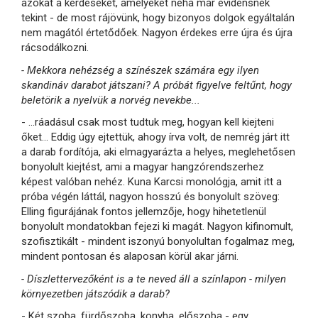
azokat a kérdéseket, amelyeket néha már evidensnek
tekint - de most rájövünk, hogy bizonyos dolgok egyáltalán
nem magától értetődőek. Nagyon érdekes erre újra és újra
rácsodálkozni.
- Mekkora nehézség a színészek számára egy ilyen
skandináv darabot játszani? A próbát figyelve feltűnt, hogy
beletörik a nyelvük a norvég nevekbe...
- ...ráadásul csak most tudtuk meg, hogyan kell kiejteni
őket... Eddig úgy ejtettük, ahogy írva volt, de nemrég járt itt
a darab fordítója, aki elmagyarázta a helyes, meglehetősen
bonyolult kiejtést, ami a magyar hangzórendszerhez
képest valóban nehéz. Kuna Karcsi monológja, amit itt a
próba végén láttál, nagyon hosszú és bonyolult szöveg:
Elling figurájának fontos jellemzője, hogy hihetetlenül
bonyolult mondatokban fejezi ki magát. Nagyon kifinomult,
szofisztikált - mindent iszonyú bonyolultan fogalmaz meg,
mindent pontosan és alaposan körül akar járni.
- Díszlettervezőként is a te neved áll a színlapon - milyen
környezetben játszódik a darab?
- Két szoba, fürdőszoba, konyha, előszoba - egy