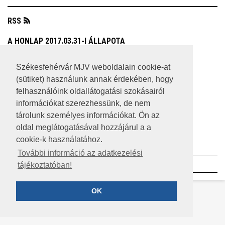
RSS
A HONLAP 2017.03.31-I ÁLLAPOTA
JOGI NYILATKOZAT
Székesfehérvár MJV weboldalain cookie-at
(sütiket) használunk annak érdekében, hogy
IMPRESSZUM
felhasználóink oldallátogatási szokásairól
MÉDIAAJÁNLAT
információkat szerezhessünk, de nem
tárolunk személyes információkat. Ön az
KÖZÉRDEKŰ ADATOK
oldal meglátogatásával hozzájárul a a
cookie-k használatához.
ADATVÉDELEM
További információ az adatkezelési
©2023 SZÉKESFEHÉRVÁR MEGYEI JOGÚ VÁROS
tájékoztatóban!
OK