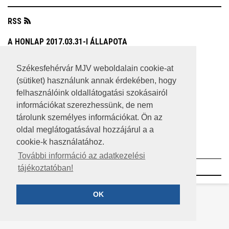
RSS
A HONLAP 2017.03.31-I ÁLLAPOTA
JOGI NYILATKOZAT
Székesfehérvár MJV weboldalain cookie-at
(sütiket) használunk annak érdekében, hogy
IMPRESSZUM
felhasználóink oldallátogatási szokásairól
MÉDIAAJÁNLAT
információkat szerezhessünk, de nem
tárolunk személyes információkat. Ön az
KÖZÉRDEKŰ ADATOK
oldal meglátogatásával hozzájárul a a
cookie-k használatához.
ADATVÉDELEM
További információ az adatkezelési
©2023 SZÉKESFEHÉRVÁR MEGYEI JOGÚ VÁROS
tájékoztatóban!
OK