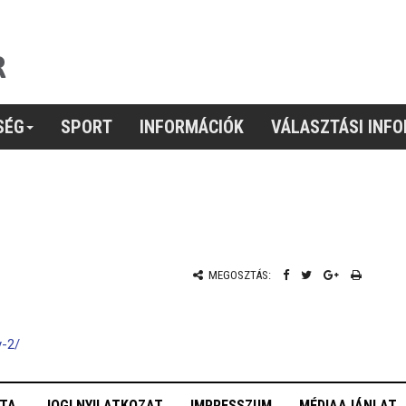
SÉG
SPORT
INFORMÁCIÓK
VÁLASZTÁSI INF
MEGOSZTÁS:
y-2/
OTA
JOGI NYILATKOZAT
IMPRESSZUM
MÉDIAAJÁNLAT