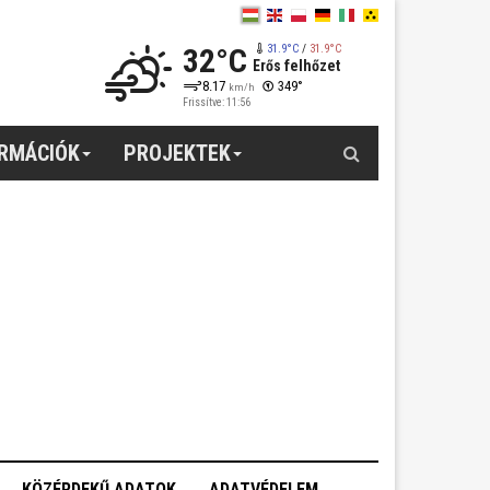
32°C
31.9°C
/
31.9°C
Erős felhőzet
8.17
349°
km/h
Frissítve: 11:56
Keresés
ORMÁCIÓK
PROJEKTEK
KÖZÉRDEKŰ ADATOK
ADATVÉDELEM