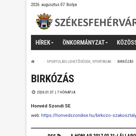
2026. augusztus 07. Ibolya
HÍREK
ÖNKORMÁNYZAT
KÖZÖS
SPORTOLÁSI LEHETŐSÉGEK, SPORTÁGAK
BIRKÓZÁS
BIRKÓZÁS
2026.01.07. |
7 HÓNAPJA
Honvéd Szondi SE
web:
https://honvedszondise.hu/birkozo-szakosztal
A HONLAP 2017.03.31-I ÁLLAP