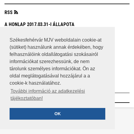
RSS
A HONLAP 2017.03.31-I ÁLLAPOTA
JOGI NYILATKOZAT
Székesfehérvár MJV weboldalain cookie-at
(sütiket) használunk annak érdekében, hogy
IMPRESSZUM
felhasználóink oldallátogatási szokásairól
MÉDIAAJÁNLAT
információkat szerezhessünk, de nem
tárolunk személyes információkat. Ön az
KÖZÉRDEKŰ ADATOK
oldal meglátogatásával hozzájárul a a
cookie-k használatához.
ADATVÉDELEM
További információ az adatkezelési
©2023 SZÉKESFEHÉRVÁR MEGYEI JOGÚ VÁROS
tájékoztatóban!
OK