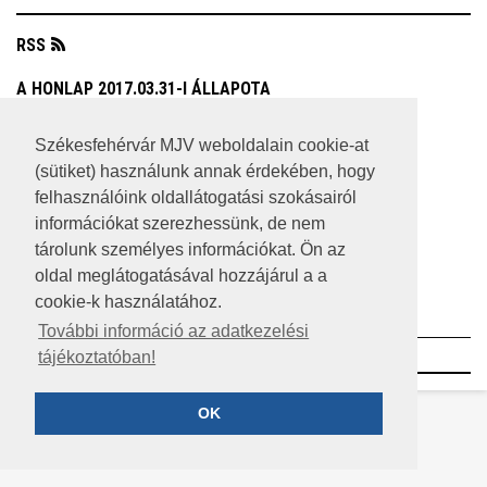
RSS
A HONLAP 2017.03.31-I ÁLLAPOTA
JOGI NYILATKOZAT
Székesfehérvár MJV weboldalain cookie-at
(sütiket) használunk annak érdekében, hogy
IMPRESSZUM
felhasználóink oldallátogatási szokásairól
MÉDIAAJÁNLAT
információkat szerezhessünk, de nem
tárolunk személyes információkat. Ön az
KÖZÉRDEKŰ ADATOK
oldal meglátogatásával hozzájárul a a
cookie-k használatához.
ADATVÉDELEM
További információ az adatkezelési
©2023 SZÉKESFEHÉRVÁR MEGYEI JOGÚ VÁROS
tájékoztatóban!
OK