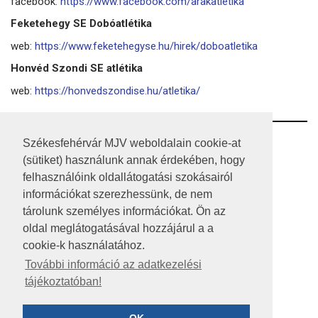
facebook:
https://www.facebook.com/arakatletika
Feketehegy SE Dobóatlétika
web:
https://www.feketehegyse.hu/hirek/doboatletika
Honvéd Szondi SE atlétika
web:
https://honvedszondise.hu/atletika/
RSS
Székesfehérvár MJV weboldalain cookie-at
(sütiket) használunk annak érdekében, hogy
A HONLAP 2017.03.31-I ÁLLAPOTA
felhasználóink oldallátogatási szokásairól
információkat szerezhessünk, de nem
JOGI NYILATKOZAT
tárolunk személyes információkat. Ön az
IMPRESSZUM
oldal meglátogatásával hozzájárul a a
cookie-k használatához.
MÉDIAAJÁNLAT
További információ az adatkezelési
tájékoztatóban!
KÖZÉRDEKŰ ADATOK
ADATVÉDELEM