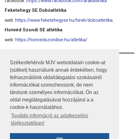
facebook:
https://www.facebook.com/arakatletika
Feketehegy SE Dobóatlétika
web:
https://www.feketehegyse.hu/hirek/doboatletika
Honvéd Szondi SE atlétika
web:
https://honvedszondise.hu/atletika/
RSS
Székesfehérvár MJV weboldalain cookie-at
(sütiket) használunk annak érdekében, hogy
A HONLAP 2017.03.31-I ÁLLAPOTA
felhasználóink oldallátogatási szokásairól
információkat szerezhessünk, de nem
JOGI NYILATKOZAT
tárolunk személyes információkat. Ön az
IMPRESSZUM
oldal meglátogatásával hozzájárul a a
cookie-k használatához.
MÉDIAAJÁNLAT
További információ az adatkezelési
tájékoztatóban!
KÖZÉRDEKŰ ADATOK
ADATVÉDELEM