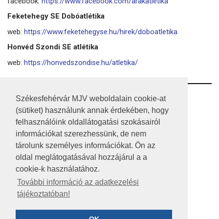
facebook:
https://www.facebook.com/arakatletika
Feketehegy SE Dobóatlétika
web:
https://www.feketehegyse.hu/hirek/doboatletika
Honvéd Szondi SE atlétika
web:
https://honvedszondise.hu/atletika/
RSS
Székesfehérvár MJV weboldalain cookie-at
(sütiket) használunk annak érdekében, hogy
A HONLAP 2017.03.31-I ÁLLAPOTA
felhasználóink oldallátogatási szokásairól
információkat szerezhessünk, de nem
JOGI NYILATKOZAT
tárolunk személyes információkat. Ön az
IMPRESSZUM
oldal meglátogatásával hozzájárul a a
cookie-k használatához.
MÉDIAAJÁNLAT
További információ az adatkezelési
tájékoztatóban!
KÖZÉRDEKŰ ADATOK
ADATVÉDELEM