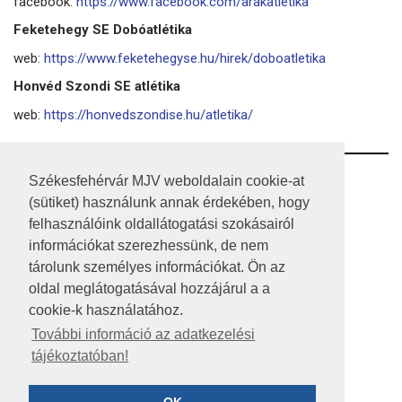
facebook:
https://www.facebook.com/arakatletika
Feketehegy SE Dobóatlétika
web:
https://www.feketehegyse.hu/hirek/doboatletika
Honvéd Szondi SE atlétika
web:
https://honvedszondise.hu/atletika/
RSS
Székesfehérvár MJV weboldalain cookie-at
(sütiket) használunk annak érdekében, hogy
A HONLAP 2017.03.31-I ÁLLAPOTA
felhasználóink oldallátogatási szokásairól
információkat szerezhessünk, de nem
JOGI NYILATKOZAT
tárolunk személyes információkat. Ön az
IMPRESSZUM
oldal meglátogatásával hozzájárul a a
cookie-k használatához.
MÉDIAAJÁNLAT
További információ az adatkezelési
tájékoztatóban!
KÖZÉRDEKŰ ADATOK
ADATVÉDELEM