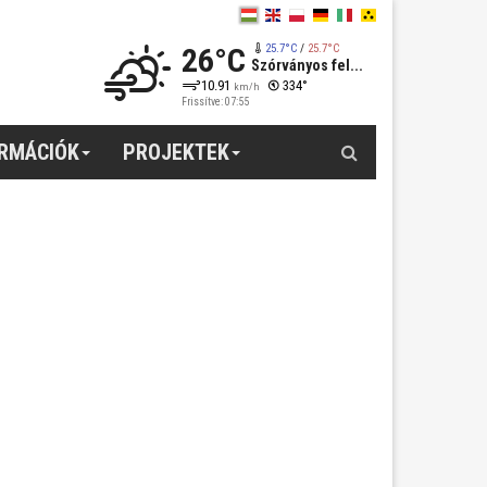
26°C
25.7°C
/
25.7°C
Szórványos fel...
10.91
334°
km/h
Frissítve: 07:55
Keresés
ORMÁCIÓK
PROJEKTEK