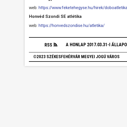
web:
https://www.feketehegyse.hu/hirek/doboatletik
Honvéd Szondi SE atlétika
web:
https://honvedszondise.hu/atletika/
A HONLAP 2017.03.31-I ÁLLAP
RSS
©2023 SZÉKESFEHÉRVÁR MEGYEI JOGÚ VÁROS