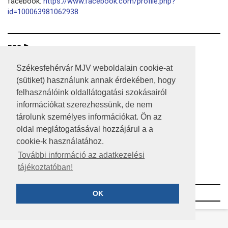
facebook:
https://www.facebook.com/profile.php?
id=100063981062938
RSS
A HONLAP 2017.03.31-I ÁLLAPOTA
Székesfehérvár MJV weboldalain cookie-at
(sütiket) használunk annak érdekében, hogy
JOGI NYILATKOZAT
felhasználóink oldallátogatási szokásairól
információkat szerezhessünk, de nem
IMPRESSZUM
tárolunk személyes információkat. Ön az
MÉDIAAJÁNLAT
oldal meglátogatásával hozzájárul a a
cookie-k használatához.
KÖZÉRDEKŰ ADATOK
További információ az adatkezelési
tájékoztatóban!
ADATVÉDELEM
©2023 SZÉKESFEHÉRVÁR MEGYEI JOGÚ VÁROS
OK