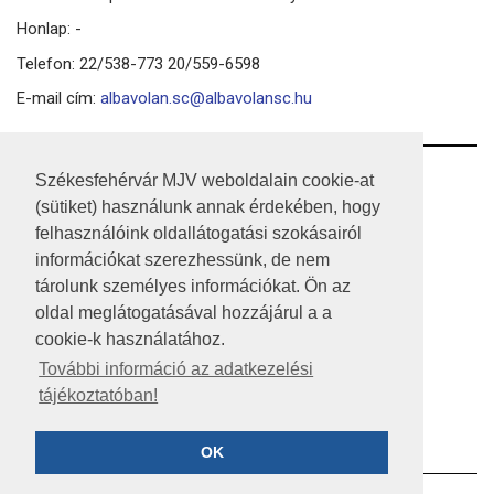
Honlap: -
Telefon: 22/538-773 20/559-6598
E-mail cím:
albavolan.sc@albavolansc.hu
RSS
Székesfehérvár MJV weboldalain cookie-at
(sütiket) használunk annak érdekében, hogy
A HONLAP 2017.03.31-I ÁLLAPOTA
felhasználóink oldallátogatási szokásairól
információkat szerezhessünk, de nem
JOGI NYILATKOZAT
tárolunk személyes információkat. Ön az
IMPRESSZUM
oldal meglátogatásával hozzájárul a a
cookie-k használatához.
MÉDIAAJÁNLAT
További információ az adatkezelési
tájékoztatóban!
KÖZÉRDEKŰ ADATOK
ADATVÉDELEM
OK
©2023 SZÉKESFEHÉRVÁR MEGYEI JOGÚ VÁROS