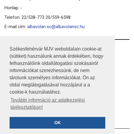
Honlap: -
Telefon: 22/538-773 20/559-6598
E-mail cím:
albavolan.sc@albavolansc.hu
RSS
Székesfehérvár MJV weboldalain cookie-at
(sütiket) használunk annak érdekében, hogy
A HONLAP 2017.03.31-I ÁLLAPOTA
felhasználóink oldallátogatási szokásairól
információkat szerezhessünk, de nem
JOGI NYILATKOZAT
tárolunk személyes információkat. Ön az
IMPRESSZUM
oldal meglátogatásával hozzájárul a a
cookie-k használatához.
MÉDIAAJÁNLAT
További információ az adatkezelési
tájékoztatóban!
KÖZÉRDEKŰ ADATOK
ADATVÉDELEM
OK
©2023 SZÉKESFEHÉRVÁR MEGYEI JOGÚ VÁROS