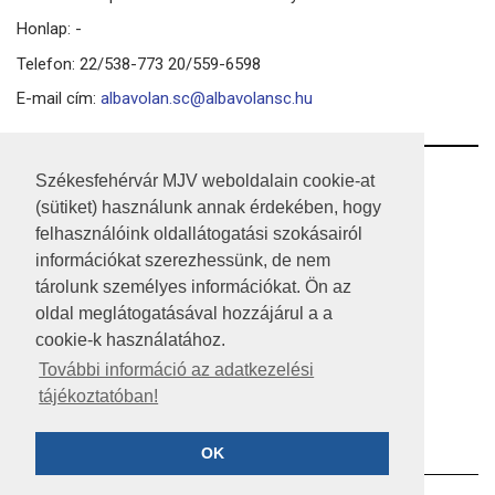
Honlap: -
Telefon: 22/538-773 20/559-6598
E-mail cím:
albavolan.sc@albavolansc.hu
RSS
Székesfehérvár MJV weboldalain cookie-at
(sütiket) használunk annak érdekében, hogy
A HONLAP 2017.03.31-I ÁLLAPOTA
felhasználóink oldallátogatási szokásairól
információkat szerezhessünk, de nem
JOGI NYILATKOZAT
tárolunk személyes információkat. Ön az
IMPRESSZUM
oldal meglátogatásával hozzájárul a a
cookie-k használatához.
MÉDIAAJÁNLAT
További információ az adatkezelési
tájékoztatóban!
KÖZÉRDEKŰ ADATOK
ADATVÉDELEM
OK
©2023 SZÉKESFEHÉRVÁR MEGYEI JOGÚ VÁROS