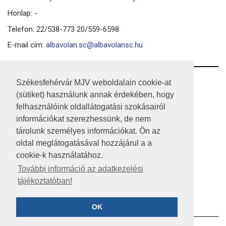
Honlap: -
Telefon: 22/538-773 20/559-6598
E-mail cím:
albavolan.sc@albavolansc.hu
RSS
Székesfehérvár MJV weboldalain cookie-at
(sütiket) használunk annak érdekében, hogy
A HONLAP 2017.03.31-I ÁLLAPOTA
felhasználóink oldallátogatási szokásairól
információkat szerezhessünk, de nem
JOGI NYILATKOZAT
tárolunk személyes információkat. Ön az
IMPRESSZUM
oldal meglátogatásával hozzájárul a a
cookie-k használatához.
MÉDIAAJÁNLAT
További információ az adatkezelési
tájékoztatóban!
KÖZÉRDEKŰ ADATOK
ADATVÉDELEM
OK
©2023 SZÉKESFEHÉRVÁR MEGYEI JOGÚ VÁROS