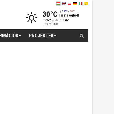
30°C
30°C
/
30°C
Tiszta égbolt
5.2
346°
km/h
Frissítve: 18:56
Keresés
ORMÁCIÓK
PROJEKTEK