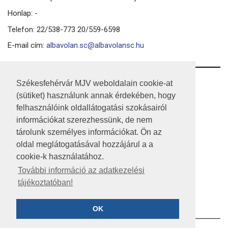
Honlap: -
Telefon: 22/538-773 20/559-6598
E-mail cím:
albavolan.sc@albavolansc.hu
RSS
Székesfehérvár MJV weboldalain cookie-at
(sütiket) használunk annak érdekében, hogy
A HONLAP 2017.03.31-I ÁLLAPOTA
felhasználóink oldallátogatási szokásairól
információkat szerezhessünk, de nem
JOGI NYILATKOZAT
tárolunk személyes információkat. Ön az
IMPRESSZUM
oldal meglátogatásával hozzájárul a a
cookie-k használatához.
MÉDIAAJÁNLAT
További információ az adatkezelési
tájékoztatóban!
KÖZÉRDEKŰ ADATOK
ADATVÉDELEM
OK
©2023 SZÉKESFEHÉRVÁR MEGYEI JOGÚ VÁROS