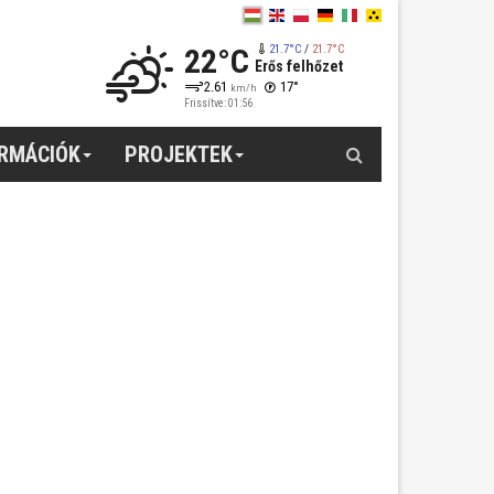
22°C
21.7°C
/
21.7°C
Erős felhőzet
2.61
17°
km/h
Frissítve: 01:56
Keresés
ORMÁCIÓK
PROJEKTEK