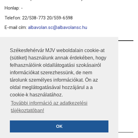
Honlap: -
Telefon: 22/538-773 20/559-6598
E-mail cím:
albavolan.sc@albavolansc.hu
RSS
Székesfehérvár MJV weboldalain cookie-at
(sütiket) használunk annak érdekében, hogy
A HONLAP 2017.03.31-I ÁLLAPOTA
felhasználóink oldallátogatási szokásairól
információkat szerezhessünk, de nem
JOGI NYILATKOZAT
tárolunk személyes információkat. Ön az
IMPRESSZUM
oldal meglátogatásával hozzájárul a a
cookie-k használatához.
MÉDIAAJÁNLAT
További információ az adatkezelési
tájékoztatóban!
KÖZÉRDEKŰ ADATOK
ADATVÉDELEM
OK
©2023 SZÉKESFEHÉRVÁR MEGYEI JOGÚ VÁROS