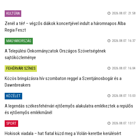
KULTÚRA
2026.08.07. 21:58
Zenél a tér! – végzős diákok koncertjével indult a háromnapos Alba
Regia Feszt
MAGYARORSZÁG
2026.08.07. 16:37
A Települési Önkormányzatok Országos Szövetségének
sajtóközleménye
FEHÉRVÁRI SZÍNES
2026.08.07. 16:04
Közös bringázásra hív szombaton reggel a Szentjánosbogár és a
Dawnbreakers
KÖZÉLET
2026.08.07. 15:03
A legendás székesfehérvári ejtőernyős alakulatra emlékeztek a repülős
és ejtőernyős emlékműnél
SPORT
2026.08.07. 13:17
Hokisok viadala – hat fiatal küzd meg a Volán-keretbe kerülésért