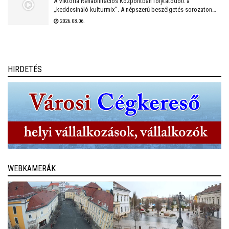
A Viktória Rehabilitációs Központban folytatódott a
„keddcsináló kulturmix”. A népszerű beszélgetés sorozaton
ezúttal is kivételes vendégek tisztelték meg a Viktória Pódium
2026.08.06.
rendezvényét.
HIRDETÉS
WEBKAMERÁK