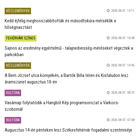
KÖZLEMÉNYEK
2026.08.07. 13:11
Kedd éjfélig meghosszabbították és másodfokúra mérséklik a
hőségriasztást
FEHÉRVÁRI SZÍNES
2026.08.07. 10:48
Sajnos az eredmény egyértelmű - talajnedvesség-méréseket végeztek a
parkokban
KÖZLEMÉNYEK
2026.08.07. 10:45
A Bem József utca környékén, a Bartók Béla téren és Kisfaludon lesz
áramszünet augusztus 10-én
KULTÚRA
2026.08.07. 08:37
Vasárnap folytatódik a Hangból Kép programsorozat a Varkocs-
szobornál
KULTÚRA
2026.08.07. 07:08
Augusztus 14-én pénteken lesz Székesfehérvár fogadalmi szentmiséje