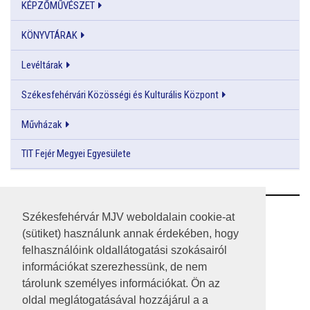
KÉPZŐMŰVÉSZET
KÖNYVTÁRAK
Levéltárak
Székesfehérvári Közösségi és Kulturális Központ
Művházak
TIT Fejér Megyei Egyesülete
RSS
Székesfehérvár MJV weboldalain cookie-at
(sütiket) használunk annak érdekében, hogy
A HONLAP 2017.03.31-I ÁLLAPOTA
felhasználóink oldallátogatási szokásairól
információkat szerezhessünk, de nem
JOGI NYILATKOZAT
tárolunk személyes információkat. Ön az
IMPRESSZUM
oldal meglátogatásával hozzájárul a a