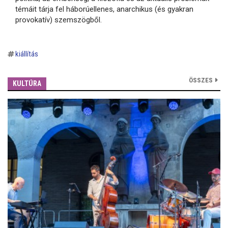
témáit tárja fel háborúellenes, anarchikus (és gyakran
provokatív) szemszögből.
kiállítás
ÖSSZES
KULTÚRA