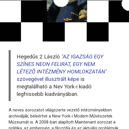
Hegedűs 2 László
"AZ IGAZSÁG EGY
SZÍNES NEON FELIRAT, EGY NEM
LÉTEZŐ INTÉZMÉNY HOMLOKZATÁN"
szövegével illusztrált képe
is
megtalálható a Nev York-i kiadó
legfrissebb kiadványában.
A neves sorozatot világszerte vezető intézményekben
archiválják, beleértve a New York-i Modern Művészetek
Múzeumát is. A 2008-ban alapított Maintenant sorozat a
politika, az emberiség, a filozófia és az aktuális problémák