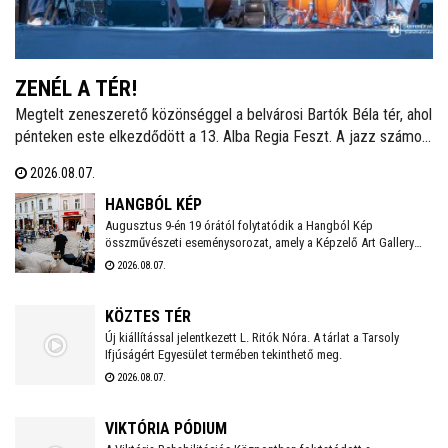
ZENÉL A TÉR!
Megtelt zeneszerető közönséggel a belvárosi Bartók Béla tér, ahol
pénteken este elkezdődött a 13. Alba Regia Feszt. A jazz számos
stílusát felvonultató zenei kavalkádot a Hang-Szín-Tér Művészeti
2026.08.07.
Iskola végzős diákjainak fellépése nyitotta. Itt és a Szent István
Király Múzeum Díszudvarán szombaton és vasárnap este is
HANGBÓL KÉP
ingyenes koncertek várják a fehérváriakat és minden kedves
Augusztus 9-én 19 órától folytatódik a Hangból Kép
összművészeti eseménysorozat, amely a Képzelő Art Gallery
vendéget.
művészeti közösségéhez kapcsolódó kezdeményezésként,
2026.08.07.
Székesfehérvár Önkormányzata támogatásával valósul meg a
Belvárosban.
KÖZTES TÉR
Új kiállítással jelentkezett L. Ritók Nóra. A tárlat a Tarsoly
Ifjúságért Egyesület termében tekinthető meg.
2026.08.07.
VIKTÓRIA PÓDIUM