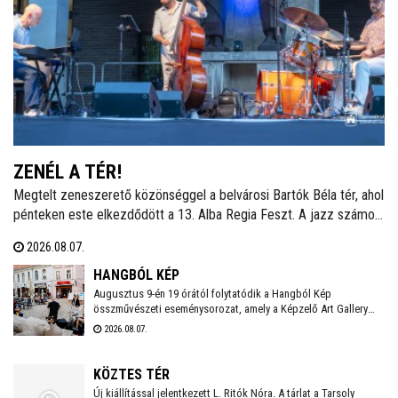
ZENÉL A TÉR!
Megtelt zeneszerető közönséggel a belvárosi Bartók Béla tér, ahol
pénteken este elkezdődött a 13. Alba Regia Feszt. A jazz számos
stílusát felvonultató zenei kavalkádot a Hang-Szín-Tér Művészeti
2026.08.07.
Iskola végzős diákjainak fellépése nyitotta. Itt és a Szent István
Király Múzeum Díszudvarán szombaton és vasárnap este is
HANGBÓL KÉP
ingyenes koncertek várják a fehérváriakat és minden kedves
Augusztus 9-én 19 órától folytatódik a Hangból Kép
összművészeti eseménysorozat, amely a Képzelő Art Gallery
vendéget.
művészeti közösségéhez kapcsolódó kezdeményezésként,
2026.08.07.
Székesfehérvár Önkormányzata támogatásával valósul meg a
Belvárosban.
KÖZTES TÉR
Új kiállítással jelentkezett L. Ritók Nóra. A tárlat a Tarsoly