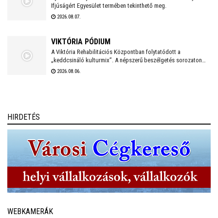
Ifjúságért Egyesület termében tekinthető meg.
2026.08.07.
VIKTÓRIA PÓDIUM
A Viktória Rehabilitációs Központban folytatódott a
„keddcsináló kulturmix”. A népszerű beszélgetés sorozaton
ezúttal is kivételes vendégek tisztelték meg a Viktória Pódium
2026.08.06.
rendezvényét.
HIRDETÉS
WEBKAMERÁK