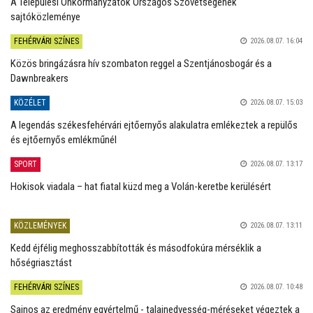
A Települési Önkormányzatok Országos Szövetségének
sajtóközleménye
FEHÉRVÁRI SZÍNES
2026.08.07. 16:04
Közös bringázásra hív szombaton reggel a Szentjánosbogár és a
Dawnbreakers
KÖZÉLET
2026.08.07. 15:03
A legendás székesfehérvári ejtőernyős alakulatra emlékeztek a repülős
és ejtőernyős emlékműnél
SPORT
2026.08.07. 13:17
Hokisok viadala – hat fiatal küzd meg a Volán-keretbe kerülésért
KÖZLEMÉNYEK
2026.08.07. 13:11
Kedd éjfélig meghosszabbították és másodfokúra mérséklik a
hőségriasztást
FEHÉRVÁRI SZÍNES
2026.08.07. 10:48
Sajnos az eredmény egyértelmű - talajnedvesség-méréseket végeztek a