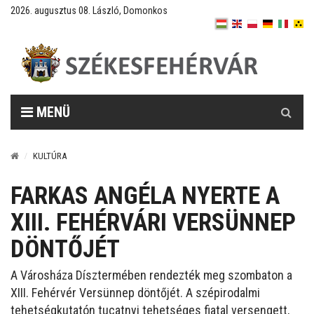
2026. augusztus 08. László, Domonkos
Keresés
MENÜ
KULTÚRA
FARKAS ANGÉLA NYERTE A
XIII. FEHÉRVÁRI VERSÜNNEP
DÖNTŐJÉT
A Városháza Dísztermében rendezték meg szombaton a
XIII. Fehérvér Versünnep döntőjét. A szépirodalmi
tehetségkutatón tucatnyi tehetséges fiatal versengett,