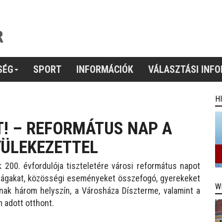
SÉG
SPORT
INFORMÁCIÓK
VÁLASZTÁSI INF
H
! – REFORMÁTUS NAP A
YÜLEKEZETTEL
 200. évfordulója tiszteletére városi református napot
 ágakat, közösségi eseményeket összefogó, gyerekeket
W
nak három helyszín, a Városháza Díszterme, valamint a
 adott otthont.