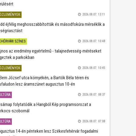
rülésért
ÖZLEMÉNYEK
2026.08.07. 13:11
dd éjfélig meghosszabbították és másodfokúra mérséklik a
ségriasztást
EHÉRVÁRI SZÍNES
2026.08.07. 10:48
jnos az eredmény egyértelmű - talajnedvesség-méréseket
geztek a parkokban
ÖZLEMÉNYEK
2026.08.07. 10:45
Bem József utca környékén, a Bartók Béla téren és
sfaludon lesz áramszünet augusztus 10-én
ULTÚRA
2026.08.07. 08:37
sárnap folytatódik a Hangból Kép programsorozat a
rkocs-szobornál
ULTÚRA
2026.08.07. 07:08
gusztus 14-én pénteken lesz Székesfehérvár fogadalmi