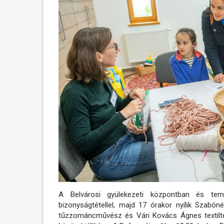
A Belvárosi gyülekezeti központban és tem
bizonyságtétellel, majd 17 órakor nyílik Szab
tűzzománcművész és Vári Kovács Ágnes textilte