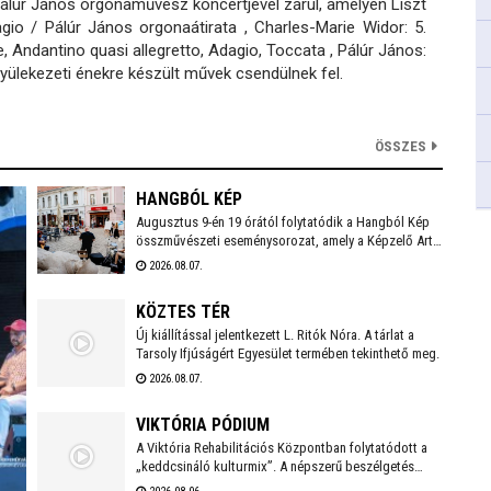
Pálúr János orgonaművész koncertjével zárul, amelyen Liszt
gio / Pálúr János orgonaátirata , Charles-Marie Widor: 5.
, Andantino quasi allegretto, Adagio, Toccata , Pálúr János:
yülekezeti énekre készült művek csendülnek fel.
ÖSSZES
HANGBÓL KÉP
Augusztus 9-én 19 órától folytatódik a Hangból Kép
összművészeti eseménysorozat, amely a Képzelő Art
Gallery művészeti közösségéhez kapcsolódó
2026.08.07.
kezdeményezésként, Székesfehérvár Önkormányzata
támogatásával valósul meg a Belvárosban.
KÖZTES TÉR
Új kiállítással jelentkezett L. Ritók Nóra. A tárlat a
Tarsoly Ifjúságért Egyesület termében tekinthető meg.
2026.08.07.
VIKTÓRIA PÓDIUM
A Viktória Rehabilitációs Központban folytatódott a
„keddcsináló kulturmix”. A népszerű beszélgetés
sorozaton ezúttal is kivételes vendégek tisztelték