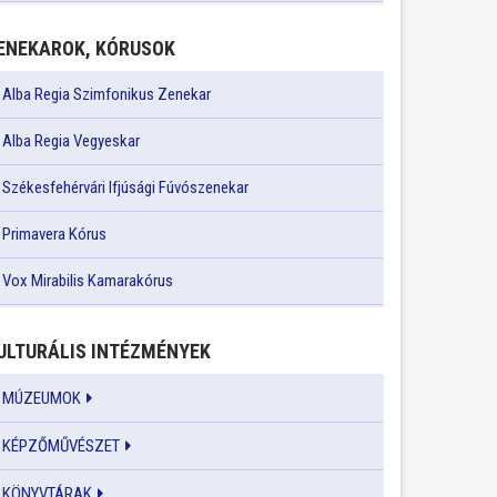
ENEKAROK, KÓRUSOK
Alba Regia Szimfonikus Zenekar
Alba Regia Vegyeskar
Székesfehérvári Ifjúsági Fúvószenekar
Primavera Kórus
Vox Mirabilis Kamarakórus
ULTURÁLIS INTÉZMÉNYEK
MÚZEUMOK
KÉPZŐMŰVÉSZET
KÖNYVTÁRAK