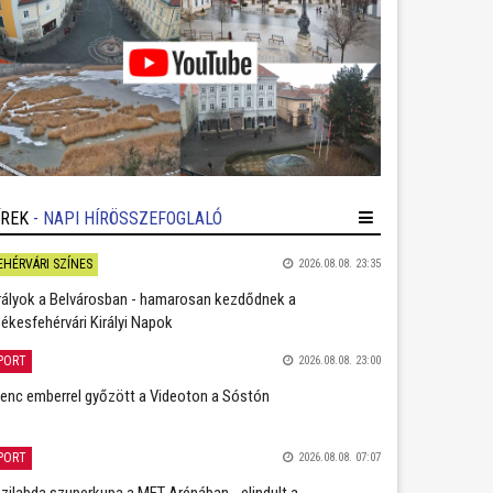
ÍREK
- NAPI HÍRÖSSZEFOGLALÓ
EHÉRVÁRI SZÍNES
2026.08.08. 23:35
rályok a Belvárosban - hamarosan kezdődnek a
ékesfehérvári Királyi Napok
PORT
2026.08.08. 23:00
lenc emberrel győzött a Videoton a Sóstón
PORT
2026.08.08. 07:07
zilabda szuperkupa a MET Arénában - elindult a