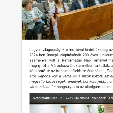
Legyen világosság! – e mottóval hirdették meg a
2024-ben ünnepli alapításának 200 éves jubileu
eseménye volt a Református Nap, amelyet h
megnyitót a Városháza Dísztermében tartották, 
köszöntötte az irodalmi délelőttre érkezőket.
„Ez a
erős kapocs volt a város és a hívők között. Az 
megvalló közösségek, amelyek hol könnyebb, hol n
városunkban.”
– hangsúlyozta az alpolgármester.
Református Nap - 200 éves jubileumot ünnepeltek Szé