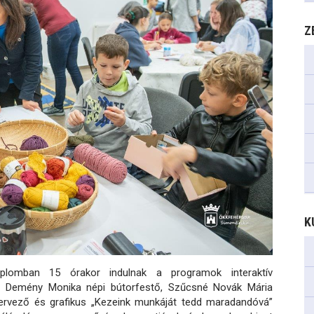
Z
K
plomban 15 órakor indulnak a programok interaktív
óné Demény Monika népi bútorfestő, Szűcsné Novák Mária
rvező és grafikus „Kezeink munkáját tedd maradandóvá”