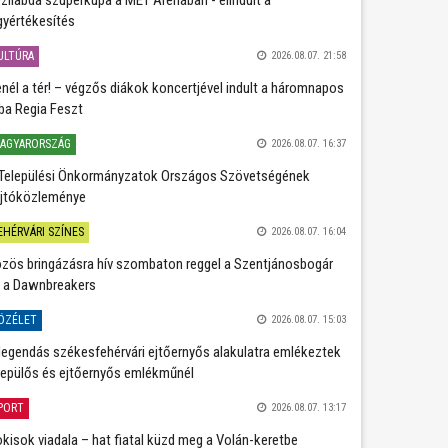
gyértékesítés
ULTÚRA
2026.08.07. 21:58
nél a tér! – végzős diákok koncertjével indult a háromnapos
ba Regia Feszt
AGYARORSZÁG
2026.08.07. 16:37
Települési Önkormányzatok Országos Szövetségének
jtóközleménye
EHÉRVÁRI SZÍNES
2026.08.07. 16:04
zös bringázásra hív szombaton reggel a Szentjánosbogár
 a Dawnbreakers
ÖZÉLET
2026.08.07. 15:03
legendás székesfehérvári ejtőernyős alakulatra emlékeztek
repülős és ejtőernyős emlékműnél
PORT
2026.08.07. 13:17
kisok viadala – hat fiatal küzd meg a Volán-keretbe