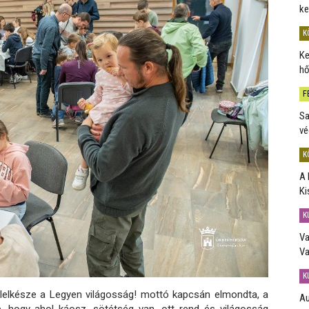
ke
K
Ke
hő
F
Sa
vé
K
A 
Ki
K
Va
Va
K
 lelkésze a Legyen világosság! mottó kapcsán elmondta, a
Au