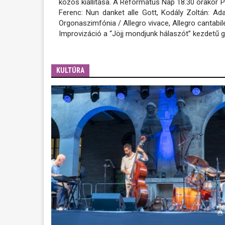
közös kiállítása. A Református Nap 18.30 órakor 
Ferenc: Nun danket alle Gott, Kodály Zoltán: Ada
Orgonaszimfónia / Allegro vivace, Allegro cantabile
Improvizáció a “Jöjj mondjunk hálaszót” kezdetű g
KULTÚRA