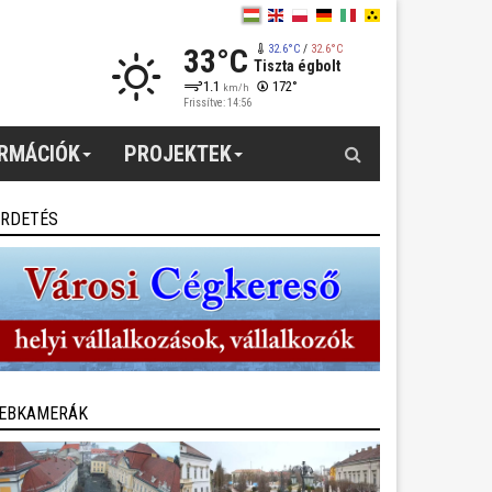
33°C
32.6°C
/
32.6°C
Tiszta égbolt
1.1
172°
km/h
Frissítve: 14:56
Keresés
ORMÁCIÓK
PROJEKTEK
IRDETÉS
EBKAMERÁK