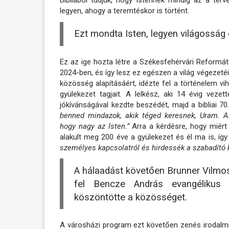
Bibliából tudjuk, hogy Istennek mindig az a ter
legyen, ahogy a teremtéskor is történt.
Ezt mondta Isten, legyen világosság é
Ez az ige hozta létre a Székesfehérvári Reformá
2024-ben, és így lesz ez egészen a világ végezeté
közösség alapításáért, idézte fel a történelem vi
gyülekezet tagjait. A lelkész, aki 14 évig veze
jókívánságával kezdte beszédét, majd a bibliai 70.
benned mindazok, akik téged keresnek, Uram. A
hogy nagy az Isten.”
Arra a kérdésre, hogy miért
alakult meg 200 éve a gyülekezet és él ma is, így
személyes kapcsolatról és hirdessék a szabadító k
A hálaadást követően Brunner Vilmos,
fel Bencze András evangélikus l
köszöntötte a közösséget.
A városházi program ezt követően zenés irodalmi 