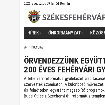
2026. augusztus 09. Emőd, Román
HÍREK
ÖNKORMÁNYZAT
KÖZÖS
KULTÚRA
ÖRVENDEZZÜNK EGYÜTT
200 ÉVES FEHÉRVÁRI G
A fehérvári református gyülekezet alapításának
szerveztek szombaton. A különböző művészeti
és felnőtteket egyaránt megszólító programok
Budai úti és a Széchenyi úti református templom