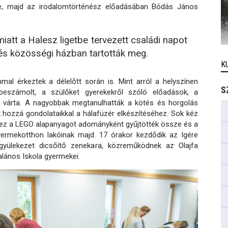
te, majd az irodalomtörténész előadásában Bódás János
iatt a Halesz ligetbe tervezett családi napot
és közösségi házban tartották meg.
K
al érkeztek a délelőtt során is. Mint arról a helyszínen
S
beszámolt, a szülőket gyerekekről szóló előadások, a
s várta. A nagyobbak megtanulhatták a kötés és horgolás
tak hozzá gondolataikkal a hálafüzér elkészítéséhez. Sok kéz
yhez a LEGO alapanyagot adományként gyűjtötték össze és a
yermekotthon lakóinak majd. 17 órakor kezdődik az Igére
gyülekezet dicsőítő zenekara, közreműködnek az Olajfa
lános Iskola gyermekei.