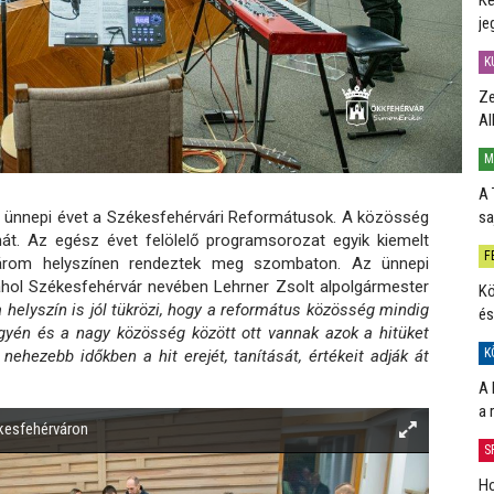
je
K
Ze
Al
M
A 
sa
z ünnepi évet a Székesfehérvári Reformátusok. A közösség
mát. Az egész évet felölelő programsorozat egyik kiemelt
F
árom helyszínen rendeztek meg szombaton. Az ünnepi
ahol Székesfehérvár nevében Lehrner Zsolt alpolgármester
Kö
 helyszín is jól tükrözi, hogy a református közösség mindig
és
egyén és a nagy közösség között ott vannak azok a hitüket
K
ehezebb időkben a hit erejét, tanítását, értékeit adják át
A 
a 
kesfehérváron
S
Ho