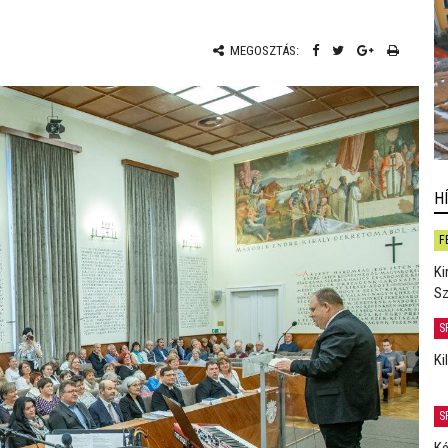
MEGOSZTÁS:
H
F
Ki
Sz
S
Ki
S
Ké