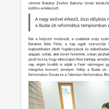
címmel Bokányi Zsoltot Bakonyi István kérdez
költőre emlékezett.
A nagy esővel érkező, őszi időjárás m
a Budai úti református templomban 
Bár a helyszín módosult, a családok szép számm
Barabás Béla Péter, a nap egyik szervezője 
legkisebbeket ölbéli foglakozások és bábelőadá
alapjait, voltak, akik követ festettek, sokan járul
járult hozzá, hogy elkészüljön Noé bárkája, amel
nap végén tovább is adják a Fejér vármegyei g
Hangolva koncert, amelyen fellép a Budai úti 
Református Óvoda és a Talentum Református Álta