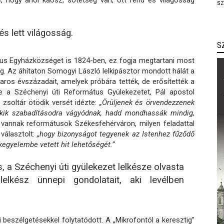
ve, hogy ahol káosz, sötétség van, ott rend és világosság
sz
s lett világosság.
S
tus Egyházközséget is 1824-ben, ez fogja megtartani most
ig. Az áhítaton Somogyi László lelkipásztor mondott hálát a
haros évszázadait, amelyek próbára tették, de erősítették a
tte a Széchenyi úti Református Gyülekezetet, Pál apostol
 zsoltár ötödik versét idézte:
„Örüljenek és örvendezzenek
kik szabadításodra vágyódnak, hadd mondhassák mindig,
 vannak reformátusok Székesfehérváron, milyen feladattal
 választolt:
„hogy bizonyságot tegyenek az Istenhez fűződő
egyelembe vetett hit lehetőségét.”
 a Széchenyi úti gyülekezet lelkésze olvasta
elkész ünnepi gondolatait, aki levélben
beszélgetésekkel folytatódott. A „Mikrofontól a keresztig”