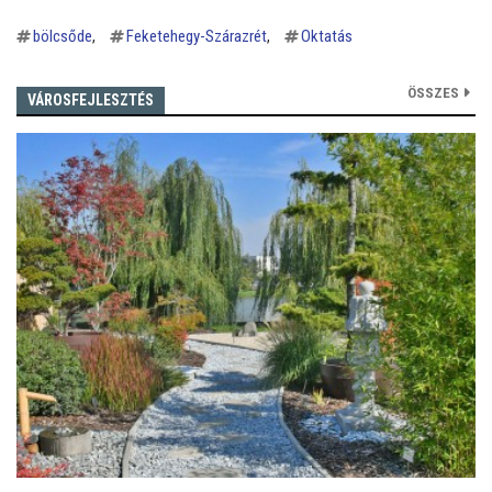
bölcsőde
Feketehegy-Szárazrét
Oktatás
ÖSSZES
VÁROSFEJLESZTÉS