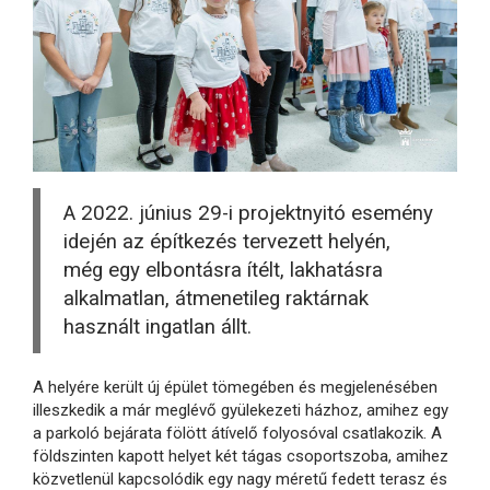
A 2022. június 29-i projektnyitó esemény
idején az építkezés tervezett helyén,
még egy elbontásra ítélt, lakhatásra
alkalmatlan, átmenetileg raktárnak
használt ingatlan állt.
A helyére került új épület tömegében és megjelenésében
illeszkedik a már meglévő gyülekezeti házhoz, amihez egy
a parkoló bejárata fölött átívelő folyosóval csatlakozik. A
földszinten kapott helyet két tágas csoportszoba, amihez
közvetlenül kapcsolódik egy nagy méretű fedett terasz és