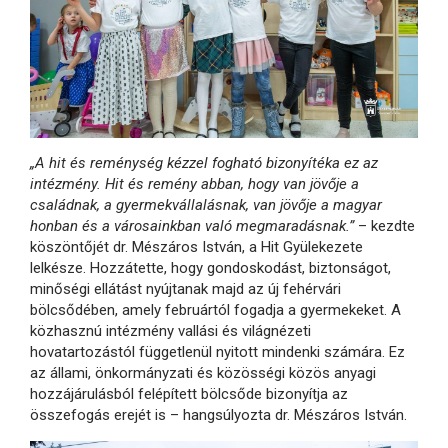
„A hit és reménység kézzel fogható bizonyítéka ez az
intézmény. Hit és remény abban, hogy van jövője a
családnak, a gyermekvállalásnak, van jövője a magyar
honban és a városainkban való megmaradásnak.”
– kezdte
köszöntőjét dr. Mészáros István, a Hit Gyülekezete
lelkésze. Hozzátette, hogy gondoskodást, biztonságot,
minőségi ellátást nyújtanak majd az új fehérvári
bölcsődében, amely februártól fogadja a gyermekeket. A
közhasznú intézmény vallási és világnézeti
hovatartozástól függetlenül nyitott mindenki számára. Ez
az állami, önkormányzati és közösségi közös anyagi
hozzájárulásból felépített bölcsőde bizonyítja az
összefogás erejét is – hangsúlyozta dr. Mészáros István.