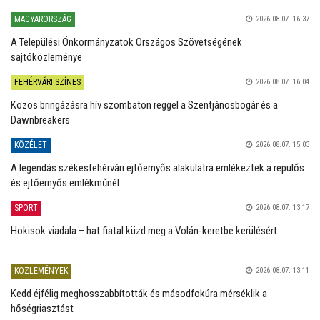
MAGYARORSZÁG
2026.08.07. 16:37
A Települési Önkormányzatok Országos Szövetségének
sajtóközleménye
FEHÉRVÁRI SZÍNES
2026.08.07. 16:04
Közös bringázásra hív szombaton reggel a Szentjánosbogár és a
Dawnbreakers
KÖZÉLET
2026.08.07. 15:03
A legendás székesfehérvári ejtőernyős alakulatra emlékeztek a repülős
és ejtőernyős emlékműnél
SPORT
2026.08.07. 13:17
Hokisok viadala – hat fiatal küzd meg a Volán-keretbe kerülésért
KÖZLEMÉNYEK
2026.08.07. 13:11
Kedd éjfélig meghosszabbították és másodfokúra mérséklik a
hőségriasztást