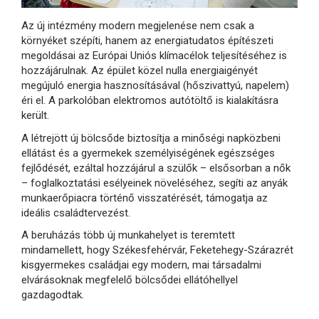
Az új intézmény modern megjelenése nem csak a
környéket szépíti, hanem az energiatudatos építészeti
megoldásai az Európai Uniós klímacélok teljesítéséhez is
hozzájárulnak. Az épület közel nulla energiaigényét
megújuló energia hasznosításával (hőszivattyú, napelem)
éri el. A parkolóban elektromos autótöltő is kialakításra
került.
A létrejött új bölcsőde biztosítja a minőségi napközbeni
ellátást és a gyermekek személyiségének egészséges
fejlődését, ezáltal hozzájárul a szülők – elsősorban a nők
– foglalkoztatási esélyeinek növeléséhez, segíti az anyák
munkaerőpiacra történő visszatérését, támogatja az
ideális családtervezést.
A beruházás több új munkahelyet is teremtett
mindamellett, hogy Székesfehérvár, Feketehegy-Szárazrét
kisgyermekes családjai egy modern, mai társadalmi
elvárásoknak megfelelő bölcsődei ellátóhellyel
gazdagodtak.