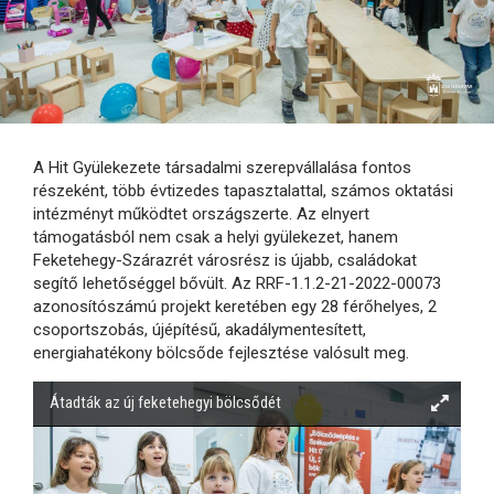
A Hit Gyülekezete társadalmi szerepvállalása fontos
részeként, több évtizedes tapasztalattal, számos oktatási
intézményt működtet országszerte. Az elnyert
támogatásból nem csak a helyi gyülekezet, hanem
Feketehegy-Szárazrét városrész is újabb, családokat
segítő lehetőséggel bővült. Az RRF-1.1.2-21-2022-00073
azonosítószámú projekt keretében egy 28 férőhelyes, 2
csoportszobás, újépítésű, akadálymentesített,
energiahatékony bölcsőde fejlesztése valósult meg.
Átadták az új feketehegyi bölcsődét