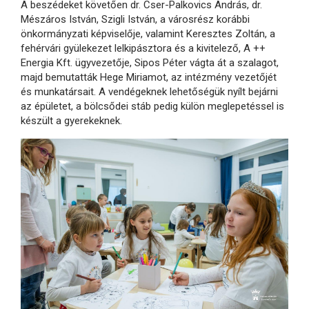
A beszédeket követően dr. Cser-Palkovics András, dr.
Mészáros István, Szigli István, a városrész korábbi
önkormányzati képviselője, valamint Keresztes Zoltán, a
fehérvári gyülekezet lelkipásztora és a kivitelező, A ++
Energia Kft. ügyvezetője, Sipos Péter vágta át a szalagot,
majd bemutatták Hege Miriamot, az intézmény vezetőjét
és munkatársait. A vendégeknek lehetőségük nyílt bejárni
az épületet, a bölcsődei stáb pedig külön meglepetéssel is
készült a gyerekeknek.