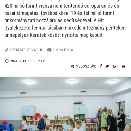
420 millió forint vissza nem térítendő európai uniós és
hazai támogatás, továbbá közel 19 és fél millió forint
önkormányzati hozzájárulás segítségével. A Hit
Gyülekezete fenntartásában működő intézmény pénteken
ünnepélyes keretek között nyitotta meg kapuit.
SZEKESFEHERVAR.HU
SIMON ERIKA
2024.12.13. 18:11 |
2 ÉVE
MEGOSZTÁS: