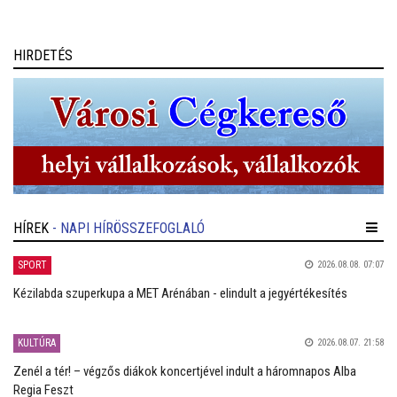
HIRDETÉS
HÍREK
- NAPI HÍRÖSSZEFOGLALÓ
SPORT
2026.08.08. 07:07
Kézilabda szuperkupa a MET Arénában - elindult a jegyértékesítés
KULTÚRA
2026.08.07. 21:58
Zenél a tér! – végzős diákok koncertjével indult a háromnapos Alba
Regia Feszt