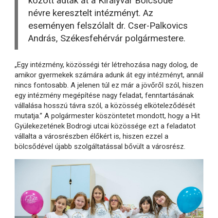
között adták át a Királyvár Bölcsőde
névre keresztelt intézményt. Az
eseményen felszólalt dr. Cser-Palkovics
András, Székesfehérvár polgármestere.
„Egy intézmény, közösségi tér létrehozása nagy dolog, de
amikor gyermekek számára adunk át egy intézményt, annál
nincs fontosabb. A jelenen túl ez már a jövőről szól, hiszen
egy intézmény megépítése nagy feladat, fenntartásának
vállalása hosszú távra szól, a közösség elköteleződését
mutatja.” A polgármester köszöntetet mondott, hogy a Hit
Gyülekezetének Bodrogi utcai közössége ezt a feladatot
vállalta a városrészben élőkért is, hiszen ezzel a
bölcsődével újabb szolgáltatással bővült a városrész.