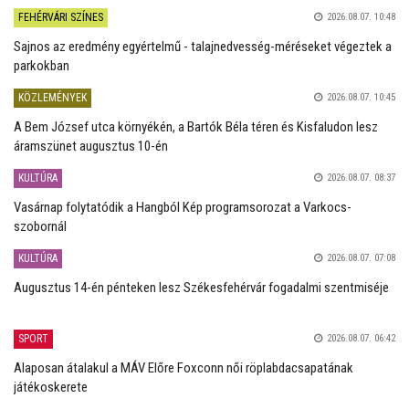
FEHÉRVÁRI SZÍNES
2026.08.07. 10:48
Sajnos az eredmény egyértelmű - talajnedvesség-méréseket végeztek a
parkokban
KÖZLEMÉNYEK
2026.08.07. 10:45
A Bem József utca környékén, a Bartók Béla téren és Kisfaludon lesz
áramszünet augusztus 10-én
KULTÚRA
2026.08.07. 08:37
Vasárnap folytatódik a Hangból Kép programsorozat a Varkocs-
szobornál
KULTÚRA
2026.08.07. 07:08
Augusztus 14-én pénteken lesz Székesfehérvár fogadalmi szentmiséje
SPORT
2026.08.07. 06:42
Alaposan átalakul a MÁV Előre Foxconn női röplabdacsapatának
játékoskerete