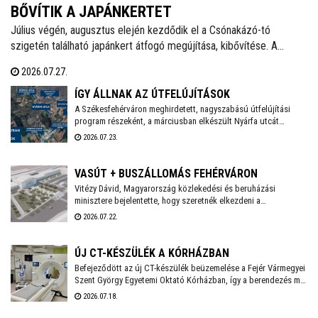
BŐVÍTIK A JAPÁNKERTET
Július végén, augusztus elején kezdődik el a Csónakázó-tó
szigetén található japánkert átfogó megújítása, kibővítése. A
munkálatok várhatóan november végéig tartanak, a kivitelezés
2026.07.27.
ideje alatt a munkálatokkal érintett területet a látogatók elől
lezárják.
ÍGY ÁLLNAK AZ ÚTFELÚJÍTÁSOK
A Székesfehérváron meghirdetett, nagyszabású útfelújítási
program részeként, a márciusban elkészült Nyárfa utcát
követően a Közgyűlés szakbizottsága legutóbbi ülésén újabb
2026.07.23.
utcák – köztük a Palotai út egy szakasza, valamint a Hársfa, a
Fenyőfa és a Topolyai utca – esetében választotta ki a nyertes
kivitelezőket - adta hírül közösségi oldalán Székesfehérvár
VASÚT + BUSZÁLLOMÁS FEHÉRVÁRON
polgármestere.. Már zajlik a Nagyszombati út 800 méteres
Vitézy Dávid, Magyarország közlekedési és beruházási
szakaszának felújítása, és kezdődhet a Bébic utcai
minisztere bejelentette, hogy szeretnék elkezdeni a
szabadidőpark fejlesztése is.
székesfehérvári vasúti csomópont teljes körű átépítését,
2026.07.22.
amelynek tervei már régóta készen állnak. A beruházás IKOP
plusz forrásból, mintegy 20 milliárd forintból valósul meg, és
2030-ig befejeződhet.
ÚJ CT-KÉSZÜLÉK A KÓRHÁZBAN
Befejeződött az új CT-készülék beüzemelése a Fejér Vármegyei
Szent György Egyetemi Oktató Kórházban, így a berendezés már
a mindennapi betegellátást szolgálja - közölte a
2026.07.18.
székesfehérvári kórház a honlapján.